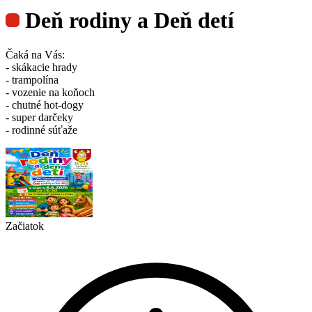
Deň rodiny a Deň detí
Čaká na Vás:
- skákacie hrady
- trampolína
- vozenie na koňoch
- chutné hot-dogy
- super darčeky
- rodinné súťaže
Začiatok