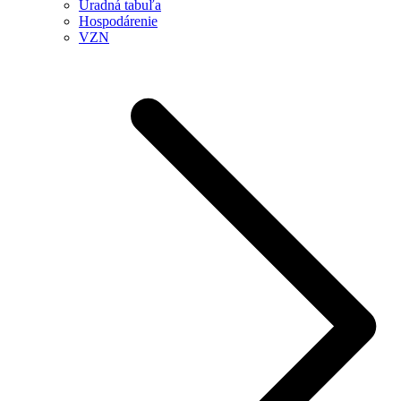
Úradná tabuľa
Hospodárenie
VZN