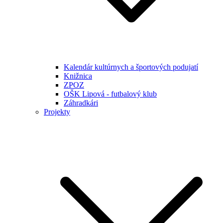
Kalendár kultúrnych a športových podujatí
Knižnica
ZPOZ
OŠK Lipová - futbalový klub
Záhradkári
Projekty