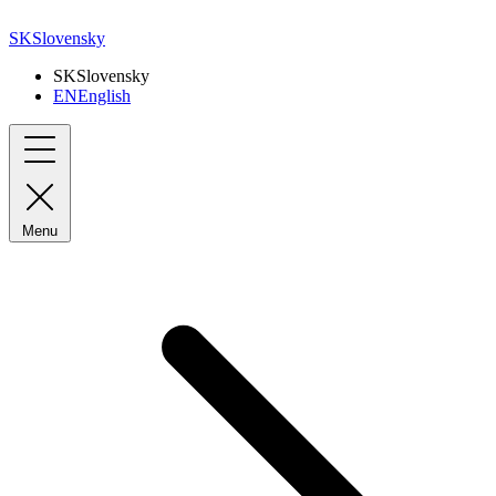
SK
Slovensky
SK
Slovensky
EN
English
Menu