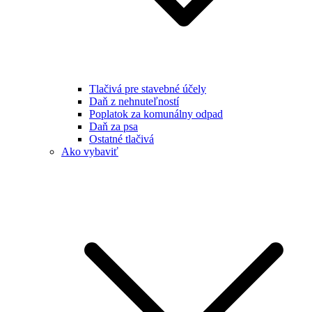
Tlačivá pre stavebné účely
Daň z nehnuteľností
Poplatok za komunálny odpad
Daň za psa
Ostatné tlačivá
Ako vybaviť