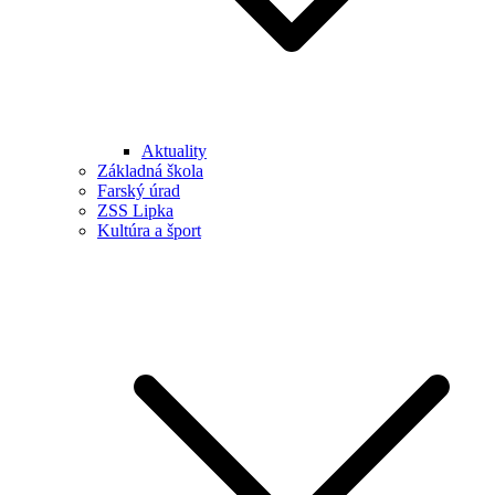
Aktuality
Základná škola
Farský úrad
ZSS Lipka
Kultúra a šport