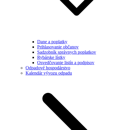
Dane a poplatky
Prihlasovanie občanov
Sadzobník správnych poplatkov
Rybárske lístky
Osvedčovanie listín a podpisov
Odpadové hospodárstvo
Kalendár vývozu odpadu