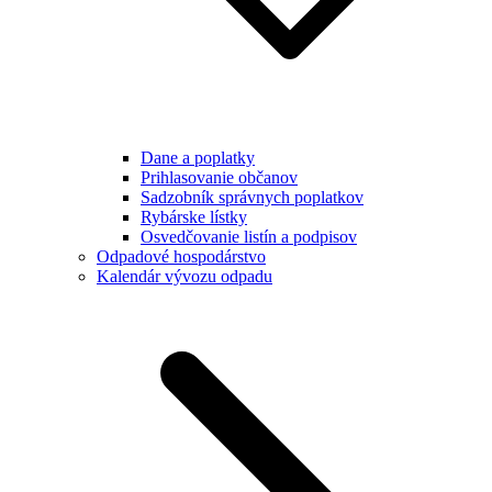
Dane a poplatky
Prihlasovanie občanov
Sadzobník správnych poplatkov
Rybárske lístky
Osvedčovanie listín a podpisov
Odpadové hospodárstvo
Kalendár vývozu odpadu