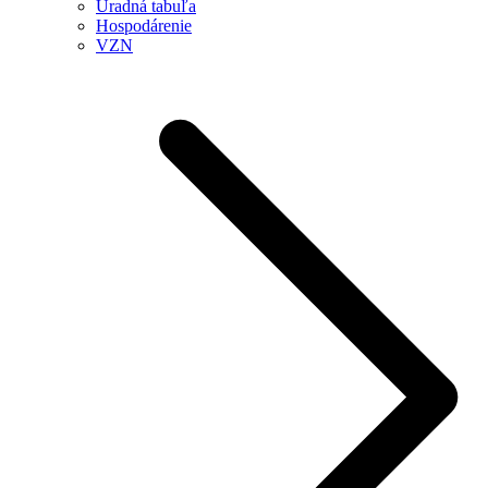
Úradná tabuľa
Hospodárenie
VZN