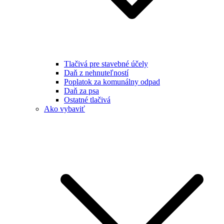
Tlačivá pre stavebné účely
Daň z nehnuteľností
Poplatok za komunálny odpad
Daň za psa
Ostatné tlačivá
Ako vybaviť