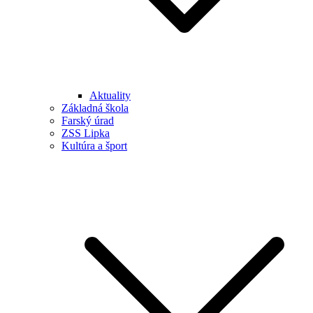
Aktuality
Základná škola
Farský úrad
ZSS Lipka
Kultúra a šport