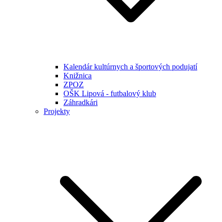
Kalendár kultúrnych a športových podujatí
Knižnica
ZPOZ
OŠK Lipová - futbalový klub
Záhradkári
Projekty