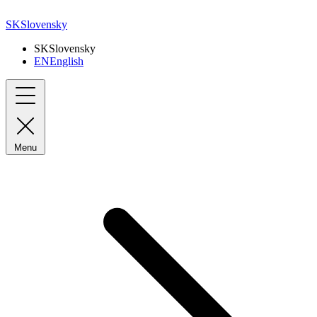
SK
Slovensky
SK
Slovensky
EN
English
Menu