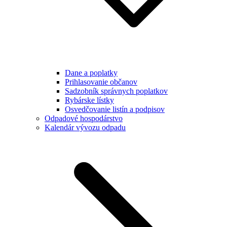
Dane a poplatky
Prihlasovanie občanov
Sadzobník správnych poplatkov
Rybárske lístky
Osvedčovanie listín a podpisov
Odpadové hospodárstvo
Kalendár vývozu odpadu