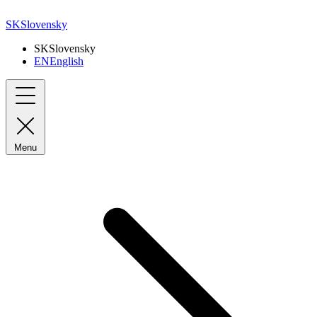
SK
Slovensky
SK
Slovensky
EN
English
Menu