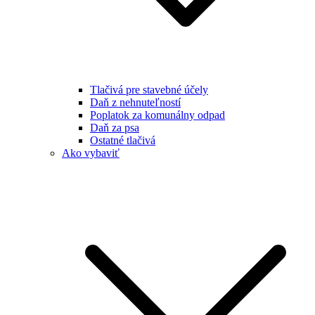
Tlačivá pre stavebné účely
Daň z nehnuteľností
Poplatok za komunálny odpad
Daň za psa
Ostatné tlačivá
Ako vybaviť