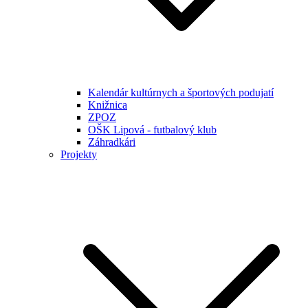
Kalendár kultúrnych a športových podujatí
Knižnica
ZPOZ
OŠK Lipová - futbalový klub
Záhradkári
Projekty