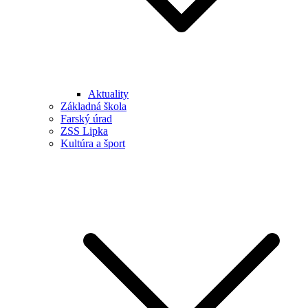
Aktuality
Základná škola
Farský úrad
ZSS Lipka
Kultúra a šport