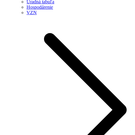
Úradná tabuľa
Hospodárenie
VZN