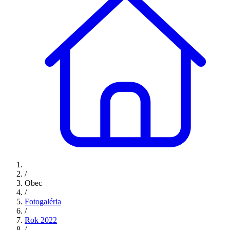
/
Obec
/
Fotogaléria
/
Rok 2022
/