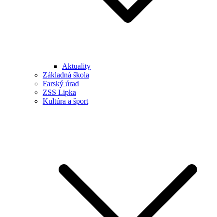
Aktuality
Základná škola
Farský úrad
ZSS Lipka
Kultúra a šport