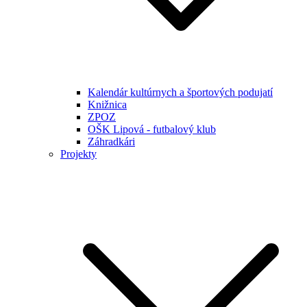
Kalendár kultúrnych a športových podujatí
Knižnica
ZPOZ
OŠK Lipová - futbalový klub
Záhradkári
Projekty