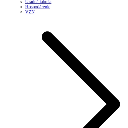
Úradná tabuľa
Hospodárenie
VZN