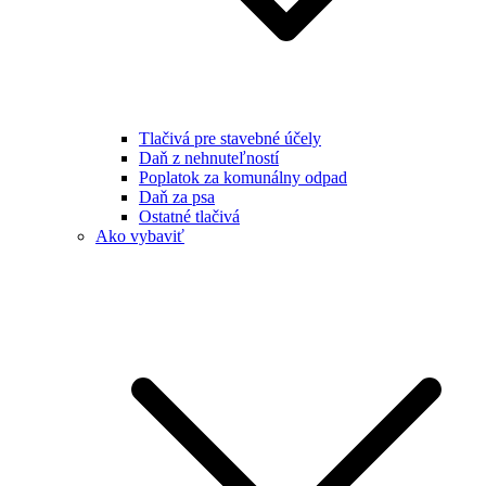
Tlačivá pre stavebné účely
Daň z nehnuteľností
Poplatok za komunálny odpad
Daň za psa
Ostatné tlačivá
Ako vybaviť