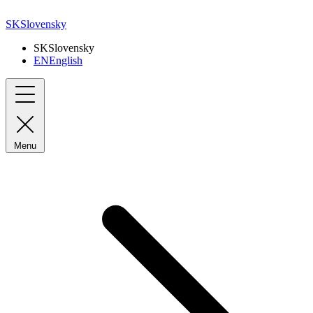
SK
Slovensky
SK
Slovensky
EN
English
Menu