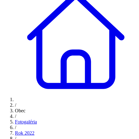
/
Obec
/
Fotogaléria
/
Rok 2022
/