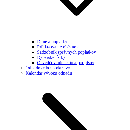
Dane a poplatky
Prihlasovanie občanov
Sadzobník správnych poplatkov
Rybárske lístky
Osvedčovanie listín a podpisov
Odpadové hospodárstvo
Kalendár vývozu odpadu