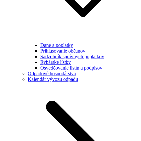
Dane a poplatky
Prihlasovanie občanov
Sadzobník správnych poplatkov
Rybárske lístky
Osvedčovanie listín a podpisov
Odpadové hospodárstvo
Kalendár vývozu odpadu