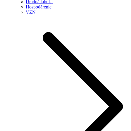
Úradná tabuľa
Hospodárenie
VZN