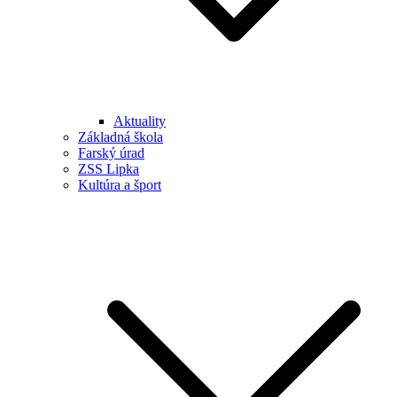
Aktuality
Základná škola
Farský úrad
ZSS Lipka
Kultúra a šport