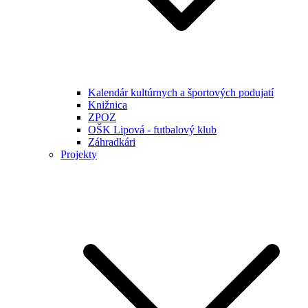
Kalendár kultúrnych a športových podujatí
Knižnica
ZPOZ
OŠK Lipová - futbalový klub
Záhradkári
Projekty