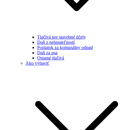
Tlačivá pre stavebné účely
Daň z nehnuteľností
Poplatok za komunálny odpad
Daň za psa
Ostatné tlačivá
Ako vybaviť