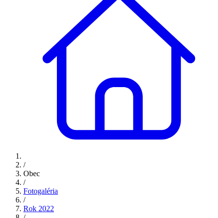
/
Obec
/
Fotogaléria
/
Rok 2022
/