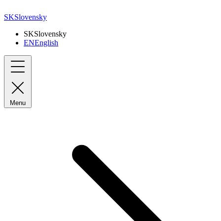
SK
Slovensky
SK
Slovensky
EN
English
Menu