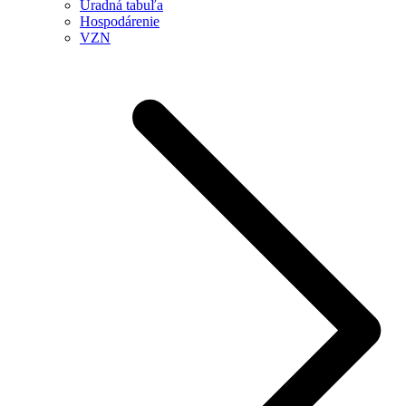
Úradná tabuľa
Hospodárenie
VZN