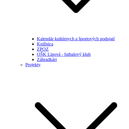
Kalendár kultúrnych a športových podujatí
Knižnica
ZPOZ
OŠK Lipová - futbalový klub
Záhradkári
Projekty