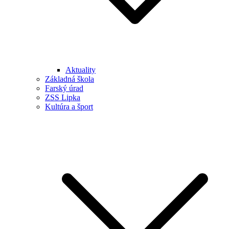
Aktuality
Základná škola
Farský úrad
ZSS Lipka
Kultúra a šport