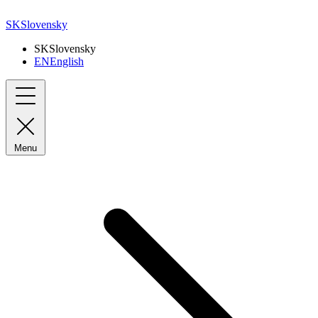
SK
Slovensky
SK
Slovensky
EN
English
Menu