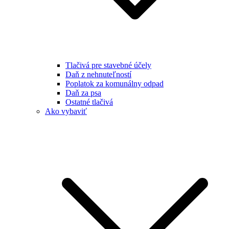
Tlačivá pre stavebné účely
Daň z nehnuteľností
Poplatok za komunálny odpad
Daň za psa
Ostatné tlačivá
Ako vybaviť