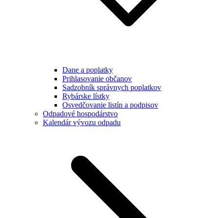
Dane a poplatky
Prihlasovanie občanov
Sadzobník správnych poplatkov
Rybárske lístky
Osvedčovanie listín a podpisov
Odpadové hospodárstvo
Kalendár vývozu odpadu