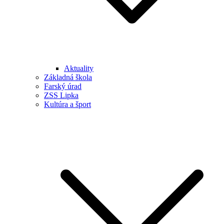
Aktuality
Základná škola
Farský úrad
ZSS Lipka
Kultúra a šport