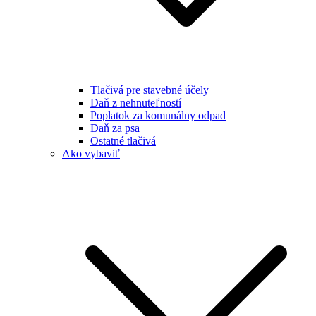
Tlačivá pre stavebné účely
Daň z nehnuteľností
Poplatok za komunálny odpad
Daň za psa
Ostatné tlačivá
Ako vybaviť