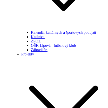
Kalendár kultúrnych a športových podujatí
Knižnica
ZPOZ
OŠK Lipová - futbalový klub
Záhradkári
Projekty