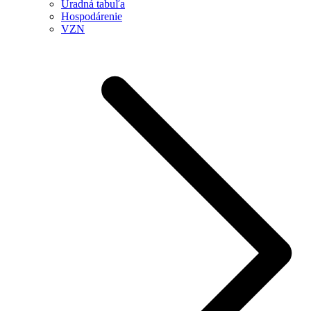
Úradná tabuľa
Hospodárenie
VZN