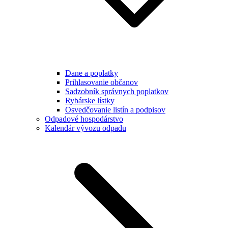
Dane a poplatky
Prihlasovanie občanov
Sadzobník správnych poplatkov
Rybárske lístky
Osvedčovanie listín a podpisov
Odpadové hospodárstvo
Kalendár vývozu odpadu