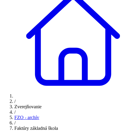
/
Zverejňovanie
/
FZO - archív
/
Faktúry základná škola