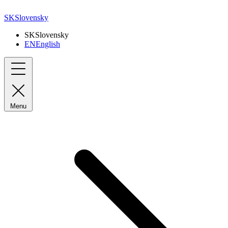
SK
Slovensky
SK
Slovensky
EN
English
Menu